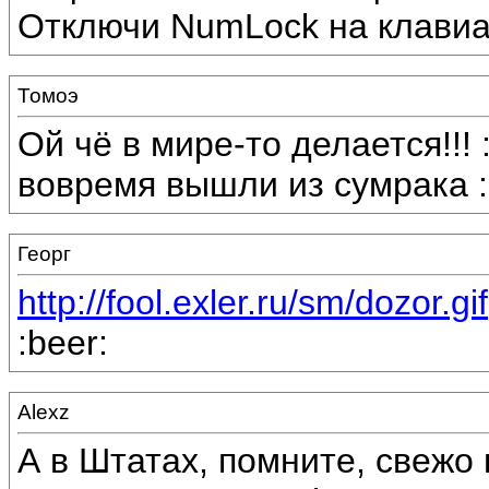
Отключи NumLock на клавиа
Томоэ
Ой чё в мире-то делается!!! :
вовремя вышли из сумрака :c
Георг
http://fool.exler.ru/sm/dozor.gif
:beer:
Alexz
А в Штатах, помните, свежо