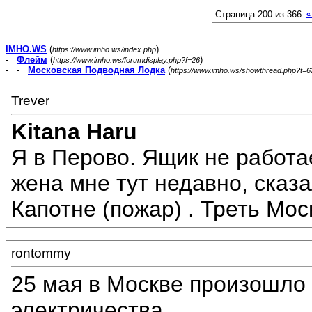
Страница 200 из 366
«
IMHO.WS
(
)
https://www.imho.ws/index.php
-
Флейм
(
)
https://www.imho.ws/forumdisplay.php?f=26
- -
Московская Подводная Лодка
(
https://www.imho.ws/showthread.php?t=
Trever
Kitana Haru
Я в Перово. Ящик не работа
жена мне тут недавно, сказ
Капотне (пожар) . Треть Мос
rontommy
25 мая в Москве произошло
электричества.