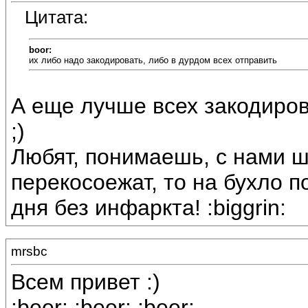
Цитата:
boor:
их либо надо закодировать, либо в дурдом всех отправить
А еще лучше всех закодиров
;)
Любят, понимаешь, с нами ш
перекосоежат, то на бухло п
дня без инфаркта! :biggrin:
mrsbc
Всем привет :)
:beer: :beer: :beer: