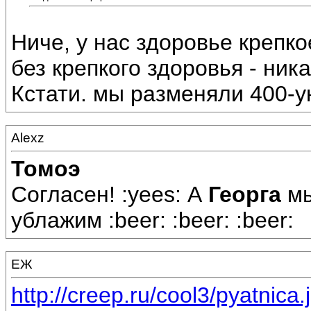
Ниче, у нас здоровье крепко
без крепкого здоровья - ника
Кстати. мы разменяли 400-у
Alexz
Томоэ
Согласен! :yees: А
Георга
мы
ублажим :beer: :beer: :beer:
ЕЖ
http://creep.ru/cool3/pyatnica.