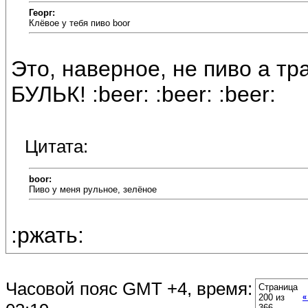
Георг:
Клёвое у тебя пиво boor
Это, наверное, не пиво а трав
БУЛЬК! :beer: :beer: :beer:
Цитата:
boor:
Пиво у меня рульное, зелёное
:ржать:
Часовой пояс GMT +4, время:
Страница
200 из
«
366