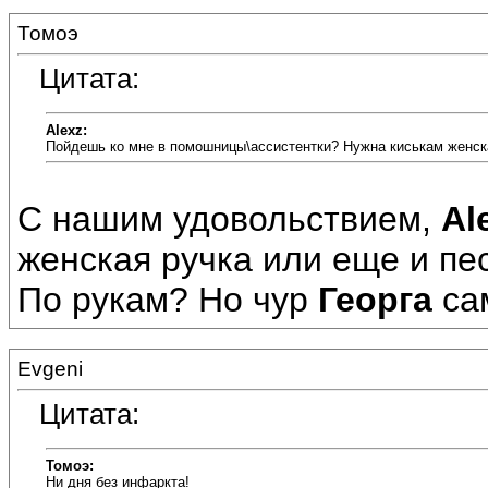
Томоэ
Цитата:
Alexz:
Пойдешь ко мне в помошницы\ассистентки? Нужна киськам женск
С нашим удовольствием,
Al
женская ручка или еще и пес
По рукам? Но чур
Георга
сам
Evgeni
Цитата:
Томоэ:
Ни дня без инфаркта!