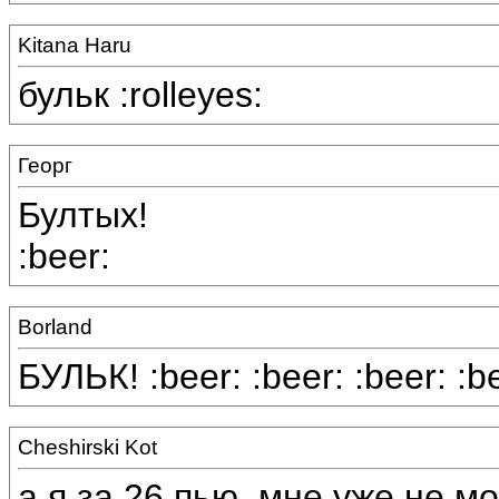
Kitana Haru
бульк :rolleyes:
Георг
Бултых!
:beer:
Borland
БУЛЬК! :beer: :beer: :beer: :be
Cheshirski Kot
а я за 26 пью, мне уже не м