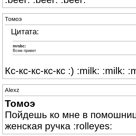
Томоэ
Цитата:
mrsbc:
Всем привет
Кс-кс-кс-кс-кс :) :milk: :milk: :m
Alexz
Томоэ
Пойдешь ко мне в помошниц
женская ручка :rolleyes: