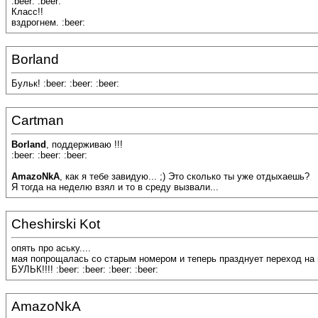
:beer: :beer:
Класс!!
вздрогнем. :beer:
Borland
Бульк! :beer: :beer: :beer:
Cartman
Borland
, поддерживаю !!!
:beer: :beer: :beer:
AmazoNkA
, как я тебе завидую... ;) Это сколько ты уже отдыхаешь?
Я тогда на неделю взял и то в среду вызвали...
Cheshirski Kot
опять про аську....
мая попрощалась со старым номером и теперь празднует переход на
БУЛЬК!!!! :beer: :beer: :beer: :beer:
AmazoNkA