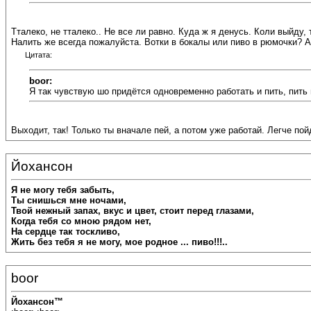
Тталеко, не тталеко.. Не все ли равно. Куда ж я денусь. Коли выйду,
Налить же всегда пожалуйста. Вотки в бокалы или пиво в рюмочки? А
Цитата:
boor:
Я так чувствую шо придётся одновременно работать и пить, пить 
Выходит, так! Только ты вначале пей, а потом уже работай. Легче пойд
Йохансон
Я не могу тебя забыть,
Ты снишься мне ночами,
Твой нежный запах, вкус и цвет, стоит перед глазами,
Когда тебя со мною рядом нет,
На сердце так тоскливо,
Жить без тебя я не могу, мое родное ... пиво!!!..
boor
Йохансон™