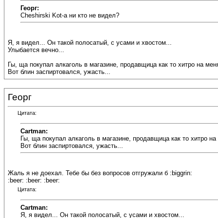
Георг:
Cheshirski Kot-а ни кто не видел?
Я, я видел... Он такой полосатый, с усами и хвостом...
Улыбается вечно...
Гы, ща покупал алкаголь в магазине, продавщица как то хитро на меня
Вот блин заспиртовался, ужасть...
Георг
Цитата:
Cartman:
Гы, ща покупал алкаголь в магазине, продавщица как то хитро на 
Вот блин заспиртовался, ужасть...
Жаль я не доехал. Тебе бы без вопросов отгружали б :biggrin:
:beer: :beer: :beer:
Цитата:
Cartman:
Я, я видел... Он такой полосатый, с усами и хвостом...