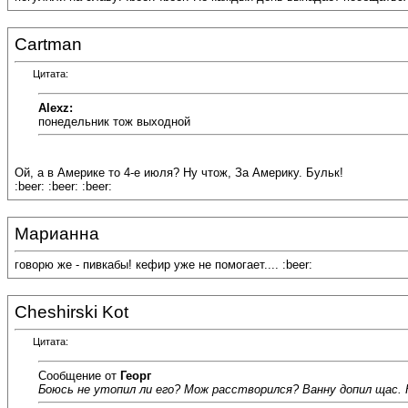
Cartman
Цитата:
Alexz:
понедельник тож выходной
Ой, а в Америке то 4-е июля? Ну чтож, За Америку. Бульк!
:beer: :beer: :beer:
Марианна
говорю же - пивкабы! кефир уже не помогает.... :beer:
Cheshirski Kot
Цитата:
Сообщение от
Георг
Боюсь не утопил ли его? Мож расстворился? Ванну допил щас. На 