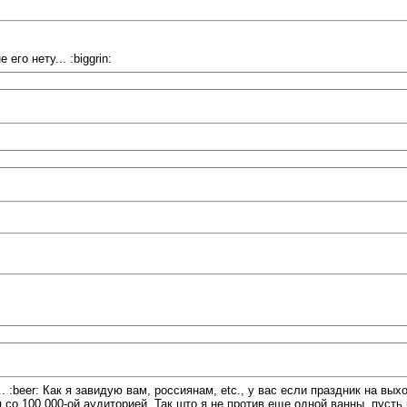
го нету... :biggrin:
 :beer: Как я завидую вам, россиянам, etc., у вас если праздник на вых
 со 100.000-ой аудиторией. Так што я не против еще одной ванны, пусть и