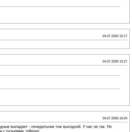
04.07.2005 15:17
04.07.2005 15:27
04.07.2005 16:04
одные выпадает - понедельник тож выходной. У нас не так. Но
 с пузырями :rolleyes: