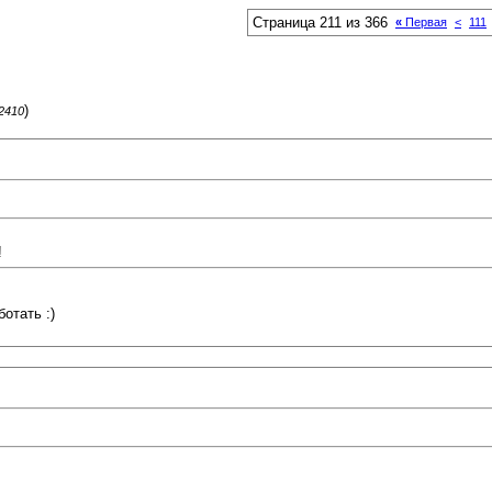
Страница 211 из 366
«
Первая
<
111
)
62410
!
отать :)