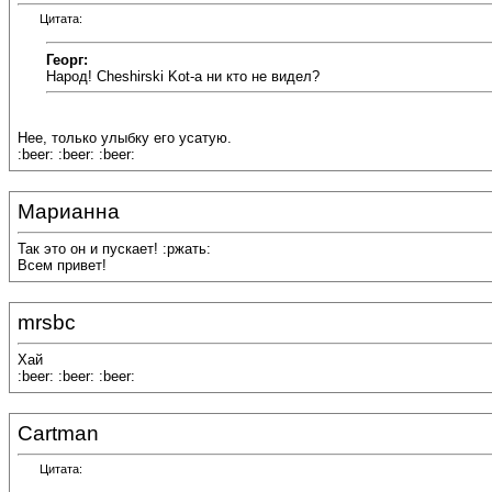
Цитата:
Георг:
Народ! Cheshirski Kot-а ни кто не видел?
Нее, только улыбку его усатую.
:beer: :beer: :beer:
Марианна
Так это он и пускает! :ржать:
Всем привет!
mrsbc
Хай
:beer: :beer: :beer:
Cartman
Цитата: