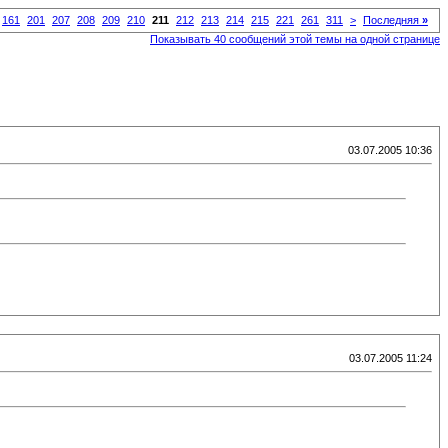
161
201
207
208
209
210
211
212
213
214
215
221
261
311
>
Последняя
»
Показывать 40 сообщений этой темы на одной странице
03.07.2005 10:36
03.07.2005 11:24