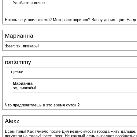
Улыбается вечно...
Боюсь не утопил ли его? Мож расстворился? Ванну допил щас. На дне е
Марианна
:beer: эх, пивкабы!
rontommy
Цитата:
Марианна:
эх, пивкабы!
Что предпочитаешь в это время суток ?
Alexz
Всем трям! Как тяжело после Дня незвисимости города жить дальше...
погуляли на славу! :beer: :beer: Не каждый день выпадает пообщаться