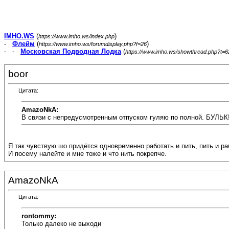
IMHO.WS
(
)
https://www.imho.ws/index.php
-
Флейм
(
)
https://www.imho.ws/forumdisplay.php?f=26
- -
Московская Подводная Лодка
(
https://www.imho.ws/showthread.php?t=
boor
Цитата:
AmazoNkA:
В связи с непредусмотренным отпуском гуляю по полной. БУЛЬК
Я так чувствую шо придётся одновременно работать и пить, пить и раб
И посему налейте и мне тоже и что нить покрепче.
AmazoNkA
Цитата:
rontommy:
Только далеко не выходи