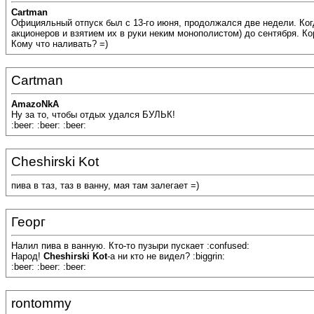
Cartman
Официяльный отпуск был с 13-го июня, продолжался две недели. Когда
акционеров и взятием их в руки неким монополистом) до сентября. Ко
Кому что наливать? =)
Cartman
AmazoNkA
Ну за то, чтобы отдых удался БУЛЬК!
:beer: :beer: :beer:
Cheshirski Kot
пива в таз, таз в ванну, мая там залегает =)
Георг
Налил пива в ванную. Кто-то пузыри пускает :confused:
Народ!
Cheshirski Kot
-а ни кто не видел? :biggrin:
:beer: :beer: :beer:
rontommy