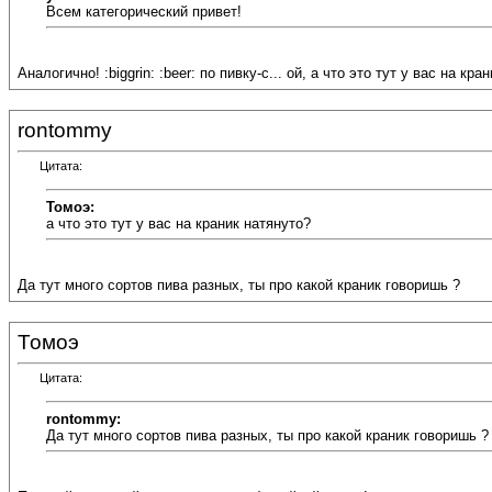
Всем категорический привет!
Аналогично! :biggrin: :beer: по пивку-с... ой, а что это тут у вас на кр
rontommy
Цитата:
Томоэ:
а что это тут у вас на краник натянуто?
Да тут много сортов пива разных, ты про какой краник говоришь ?
Томоэ
Цитата:
rontommy:
Да тут много сортов пива разных, ты про какой краник говоришь ?