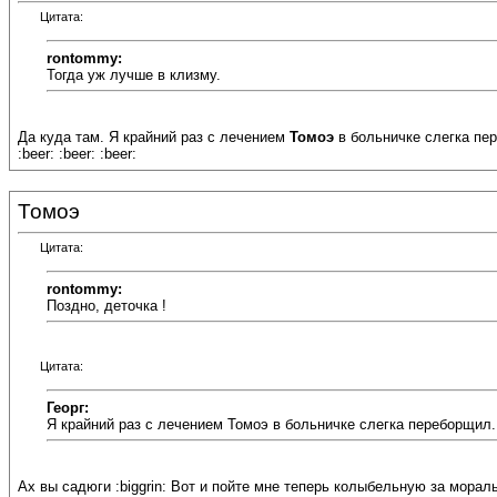
Цитата:
rontommy:
Тогда уж лучше в клизму.
Да куда там. Я крайний раз с лечением
Томоэ
в больничке слегка пере
:beer: :beer: :beer:
Томоэ
Цитата:
rontommy:
Поздно, деточка !
Цитата:
Георг:
Я крайний раз с лечением Томоэ в больничке слегка переборщил.
Ах вы садюги :biggrin: Вот и пойте мне теперь колыбельную за морал