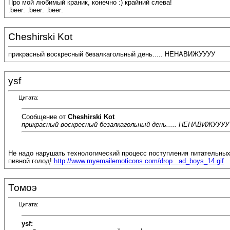
Про мой любимый краник, конечно :) крайний слева!
:beer: :beer: :beer:
Cheshirski Kot
прикрасный воскресный безалкагольный день..... НЕНАВИЖУУУУ
ysf
Цитата:
Сообщение от
Cheshirski Kot
прикрасный воскресный безалкагольный день..... НЕНАВИЖУУУУ
Не надо нарушать технологический процесс поступления питательных
пивной голод!
http://www.myemailemoticons.com/drop...ad_boys_14.gif
Томоэ
Цитата:
ysf: