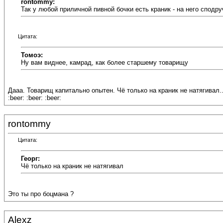
rontommy:
Так у любой приличной пивной бочки есть краник - на него сподру
Цитата:
Томоэ:
Ну вам виднее, камрад, как более старшему товарищу
Дааа. Товарищ капитально опытен. Чё только на краник не натягивал... 
:beer: :beer: :beer:
rontommy
Цитата:
Георг:
Чё только на краник не натягивал
Это ты про боцмана ?
Alexz