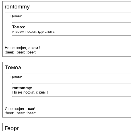
rontommy
Цитата:
Томоэ:
и всем пофиг, где спать
Но не пофиг, с кем !
:beer: :beer: :beer:
Томоэ
Цитата:
rontommy:
Но не пофиг, с кем !
И не пофиг -
как
!
:beer: :beer: :beer:
Георг