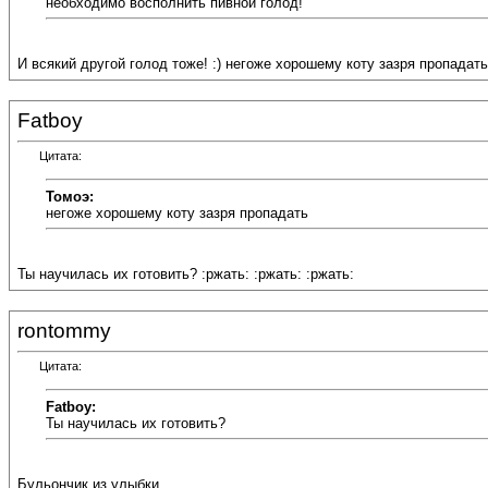
необходимо восполнить пивной голод!
И всякий другой голод тоже! :) негоже хорошему коту зазря пропадать
Fatboy
Цитата:
Томоэ:
негоже хорошему коту зазря пропадать
Ты научилась их готовить? :ржать: :ржать: :ржать:
rontommy
Цитата:
Fatboy:
Ты научилась их готовить?
Бульончик из улыбки.