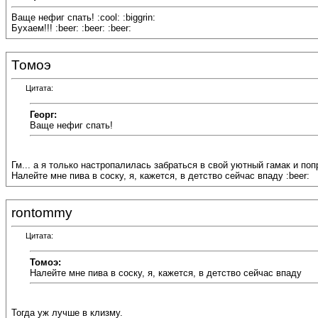
Ваще нефиг спать! :cool: :biggrin:
Бухаем!!! :beer: :beer: :beer:
Томоэ
Цитата:
Георг:
Ваще нефиг спать!
Гм... а я только настропалилась забраться в свой уютный гамак и по
Налейте мне пива в соску, я, кажется, в детство сейчас впаду :beer:
rontommy
Цитата:
Томоэ:
Налейте мне пива в соску, я, кажется, в детство сейчас впаду
Тогда уж лучше в клизму.