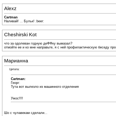
Alexz
Cartman
Наливай! ... Бульк! :beer:
Cheshirski Kot
что за одолеван годную деФФку вымазал?
отмойте ее и ко мне направьте, я с ней профилактическую беседу про
Марианна
Цитата:
Cartman:
Георг:
Тута вот вылезло из машинного отделения
Ужос!!!!
Шо с чулавекам сделали...