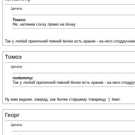
Цитата:
Томоэ:
Не, натянем соску прямо на бочку
Так у любой приличной пивной бочки есть краник - на него сподручнее 
Томоэ
Цитата:
rontommy:
Так у любой приличной пивной бочки есть краник - на него сподру
Ну вам виднее, камрад, как более старшему товарищу :) :beer:
Георг
Цитата: