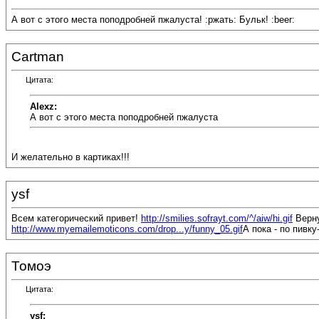
А вот с этого места поподробней пжалуста! :ржать: Бульк! :beer:
Cartman
Цитата:
Alexz:
А вот с этого места поподробней пжалуста
И желательно в картиках!!!
ysf
Всем категорический привет!
http://smilies.sofrayt.com/^/aiw/hi.gif
Верну
http://www.myemailemoticons.com/drop...y/funny_05.gif
А пока - по пивку-
Томоэ
Цитата:
ysf: