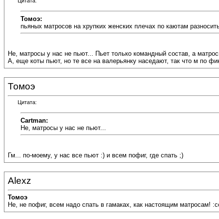
Цитата:
Томоэ:
пьяных матросов на хрупких женских плечах по каютам разносит
Не, матросы у нас не пьют... Пьет только командный состав, а матросы
А, еще коты пьют, но те все на валерьянку наседают, так что м по фик 
Томоэ
Цитата:
Cartman:
Не, матросы у нас не пьют...
Гм... по-моему, у нас все пьют :) и всем пофиг, где спать ;)
Alexz
Томоэ
Не, не пофиг, всем надо спать в гамаках, как настоящим матросам! :co