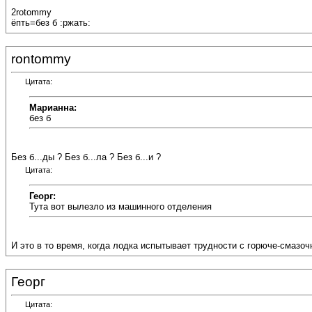
2rotommy
ёпть=без б :ржать:
rontommy
Цитата:
Марианна:
без б
Без б...ды ? Без б...ла ? Без б...и ?
Цитата:
Георг:
Тута вот вылезло из машинного отделения
И это в то время, когда лодка испытывает трудности с горюче-смазо
Георг
Цитата: