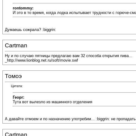
rontommy:
И это в то время, когда лодка испытывает трудности с горюче-с
Думаешь сожрала? :biggrin:
Cartman
Ну и по случаю пятницы предлагаю вам 32 способа открытия пива...
_http://www.lionblog.net.ru/soft/movie.swf
Томоэ
Цитата:
Георг:
Тута вот вылезло из машинного отделения
А давайте отмоем и по назначению употребим... :biggrin: не пропадать 
Cartman