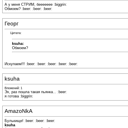
А у меня СТРИМ, беееееее :biggrin:
Обмоем? :beer: :beer: :beer:
Георг
Цитата:
ksuha:
Обмоем?
Искупаем!!! :beer: :beer: :beer: :beer: :beer:
ksuha
Вложений: 1
Эх, раз пошла такая пьянка... :beer:
я готова :biggrin:
AmazoNkA
Булькище! :beer: :beer: :beer:
ksuha