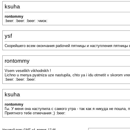
ksuha
rontommy
:beer: :beer: :beer: :чмок:
ysf
Скорейшего всем окончания рабочей пятницы и наступления пятницы вых
rontommy
Vsem veselikh vikhodnikh !
Lichno u menya pyatniza uze nastupila, chto ya i idu otmetit v skorom vre
:beer: :beer: :beer:
ksuha
rontommy
Гы. У меня она наступила с самого утра - так как я никуда не пошла, 
Приятного тебе отмечания ;) :beer:
Часовой пояс GMT +4, время:
17:46
.