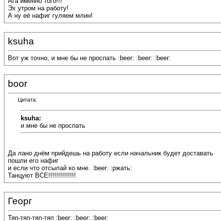
Ага именно того!!!
Эх утром на работу!
А ну её нафиг гуляем млин!
ksuha
Вот уж точно, и мне бы не проспать :beer: :beer: :beer:
boor
Цитата:
ksuha:
и мне бы не проспать
Да лано днём прийдешь на работу если начальник будет доставать
пошли его нафиг
и если что отсылай ко мне. :beer: :ржать:
Танцуют ВСЕ!!!!!!!!!!!!!!
Георг
Тяп-тяп-тяп-тяп :beer: :beer: :beer: