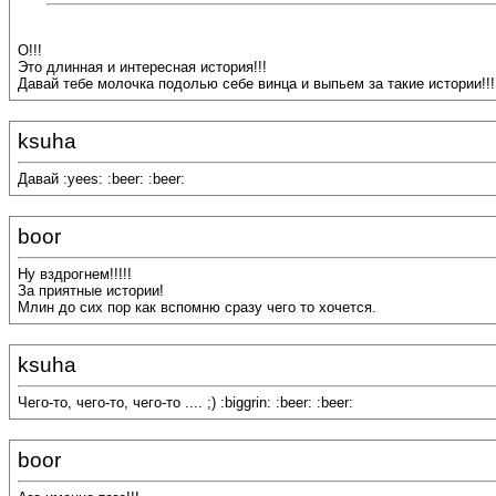
О!!!
Это длинная и интересная история!!!
Давай тебе молочка подолью себе винца и выпьем за такие истории!!!
ksuha
Давай :yees: :beer: :beer:
boor
Ну вздрогнем!!!!!
За приятные истории!
Млин до сих пор как вспомню сразу чего то хочется.
ksuha
Чего-то, чего-то, чего-то .... ;) :biggrin: :beer: :beer:
boor