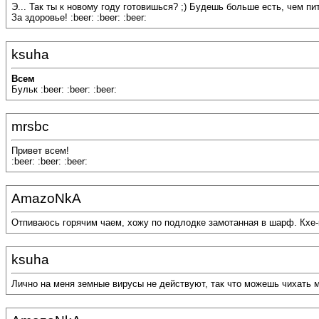
Э... Так ты к новому году готовишься? ;) Будешь больше есть, чем пить
За здоровье! :beer: :beer: :beer:
ksuha
Всем
Бульк :beer: :beer: :beer:
mrsbc
Привет всем!
:beer: :beer: :beer:
AmazoNkA
Отпиваюсь горячим чаем, хожу по подлодке замотанная в шарф. Кхе-кх
ksuha
Лично на меня земные вирусы не действуют, так что можешь чихать мн