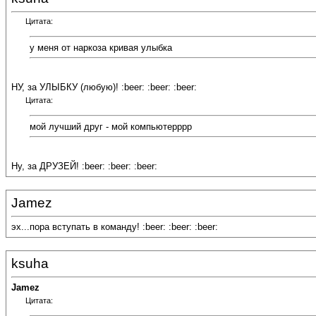
Цитата:
у меня от наркоза кривая улыбка
НУ, за УЛЫБКУ (любую)! :beer: :beer: :beer:
Цитата:
мой лучший друг - мой компьютерррр
Ну, за ДРУЗЕЙ! :beer: :beer: :beer:
Jamez
эх...пора вступать в команду! :beer: :beer: :beer:
ksuha
Jamez
Цитата: