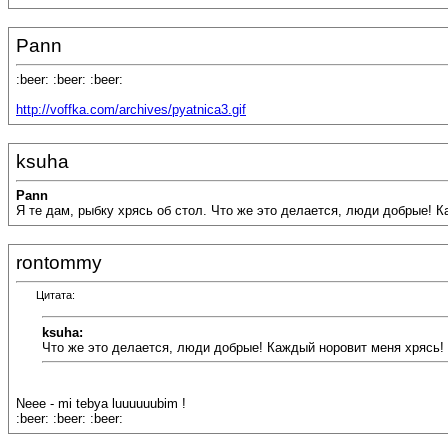
Pann
:beer: :beer: :beer:
http://voffka.com/archives/pyatnica3.gif
ksuha
Pann
Я те дам, рыбку хрясь об стол. Что же это делается, люди добрые! Кажд
rontommy
Цитата:
ksuha:
Что же это делается, люди добрые! Каждый норовит меня хрясь!
Neee - mi tebya luuuuuubim !
:beer: :beer: :beer: