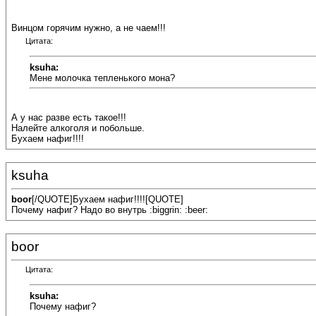
Винцом горячим нужно, а не чаем!!!
Цитата:
ksuha:
Мене молочка тепленького мона?
А у нас разве есть такое!!!
Налейте алкоголя и побольше.
Бухаем нафиг!!!!
ksuha
boor
[/QUOTE]Бухаем нафиг!!!![QUOTE]
Почему нафиг? Надо во внутрь :biggrin: :beer:
boor
Цитата:
ksuha:
Почему нафиг?