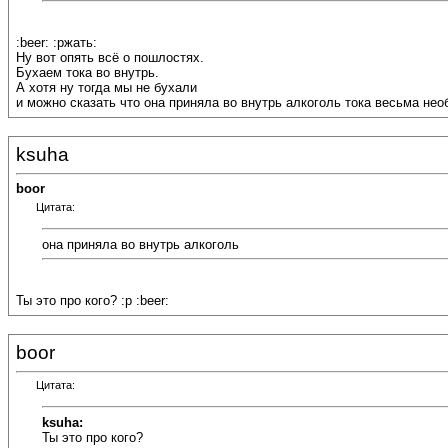
:beer: :ржать:
Ну вот опять всё о пошлостях.
Бухаем тока во внутрь.
А хотя ну тогда мы не бухали
и можно сказать что она приняла во внутрь алкоголь тока весьма не
ksuha
boor
Цитата:
она приняла во внутрь алкоголь
Ты это про кого? :p :beer:
boor
Цитата:
ksuha:
Ты это про кого?