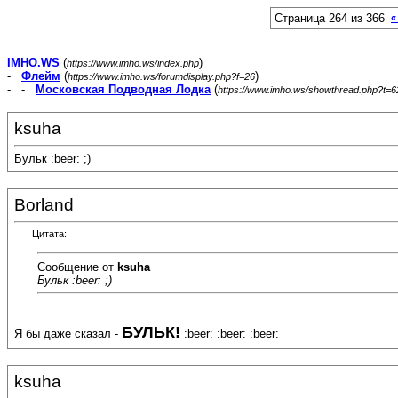
Страница 264 из 366
«
IMHO.WS
(
)
https://www.imho.ws/index.php
-
Флейм
(
)
https://www.imho.ws/forumdisplay.php?f=26
- -
Московская Подводная Лодка
(
https://www.imho.ws/showthread.php?t=
ksuha
Бульк :beer: ;)
Borland
Цитата:
Сообщение от
ksuha
Бульк :beer: ;)
БУЛЬК!
Я бы даже сказал -
:beer: :beer: :beer:
ksuha