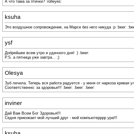
А что тама за птички? :rolleyes:
ksuha
Это воздушное сопровождение, на Марсе без него никуда :p :beer: :bee
ysf
Добрейшее всем утро и удачного дня! :) :beer:
P.S. а пятница уже завтра... ;)
Olesya
Зуб лечила. Теперь вся работа радуется - у меня от наркоза кривая у
Соответственно: за здоровье!!! :beer: :beer: :beer:
inviner
Дай Вам Всем Бог Здоровья!!!
Седня приезжает мой лучший друг - мой компьютерррр ура!!!
ksuha