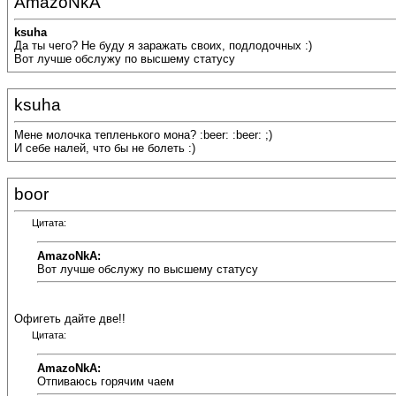
AmazoNkA
ksuha
Да ты чего? Не буду я заражать своих, подлодочных :)
Вот лучше обслужу по высшему статусу
ksuha
Мене молочка тепленького мона? :beer: :beer: ;)
И себе налей, что бы не болеть :)
boor
Цитата:
AmazoNkA:
Вот лучше обслужу по высшему статусу
Офигеть дайте две!!
Цитата:
AmazoNkA:
Отпиваюсь горячим чаем