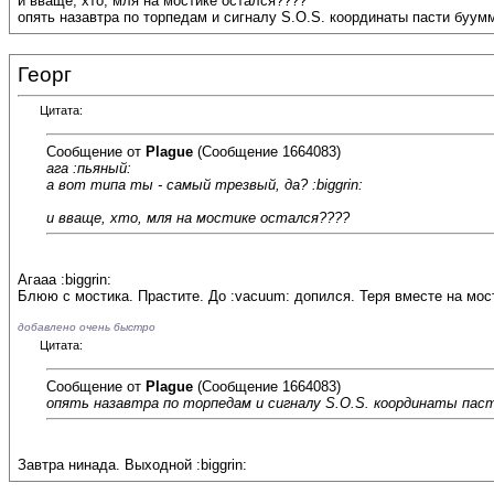
и вваще, хто, мля на мостике остался????
опять назавтра по торпедам и сигналу S.O.S. координаты пасти буум
Георг
Цитата:
Сообщение от
Plague
(Сообщение 1664083)
ага :пьяный:
а вот типа ты - самый трезвый, да? :biggrin:
и вваще, хто, мля на мостике остался????
Агааа :biggrin:
Блюю с мостика. Прастите. До :vacuum: допился. Теря вместе на мостик
добавлено очень быстро
Цитата:
Сообщение от
Plague
(Сообщение 1664083)
опять назавтра по торпедам и сигналу S.O.S. координаты пас
Завтра нинада. Выходной :biggrin: