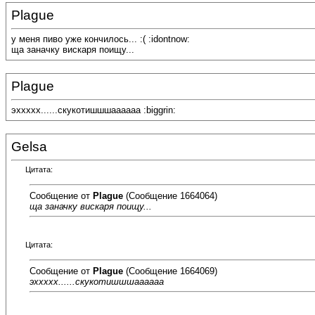
Plague
у меня пиво уже кончилось... :( :idontnow:
ща заначку вискаря поищу...
Plague
эххххх......скукотишшшаааааа :biggrin:
Gelsa
Цитата:
Сообщение от
Plague
(Сообщение 1664064)
ща заначку вискаря поищу...
Цитата:
Сообщение от
Plague
(Сообщение 1664069)
эххххх......скукотишшшаааааа