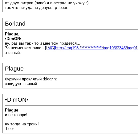
от двух литров (пива) я в астрал не ухожу :)
так что никуда не денусь :p :beer:
Borland
Plague
,
•DimON•
,
ну. раз вы так - то и мне тож придётся...
За неимением пива -
[IMG]http://img193.***************img193/2346/img01
:пьяный:
Plague
буржуин проклятый :biggrin:
завидую :пьяный:
•DimON•
Plague
и не говори!
ну тогда на троих!
:beer: