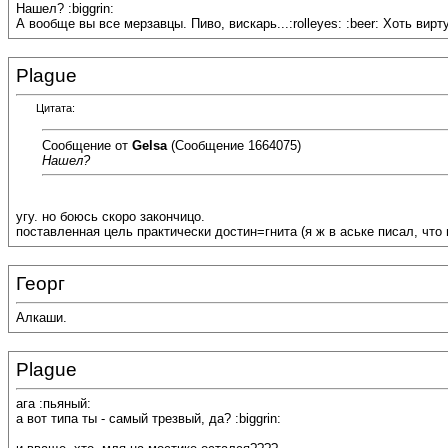
Нашел? :biggrin:
А вообще вы все мерзавцы. Пиво, вискарь...:rolleyes: :beer: Хоть вирт
Plague
Цитата:
Сообщение от
Gelsa
(Сообщение 1664075)
Нашел?
угу. но боюсь скоро закончицо.
поставленная цель практически достин=гнита (я ж в аське писал, что
Георг
Алкаши.
Plague
ага :пьяный:
а вот типа ты - самый трезвый, да? :biggrin: