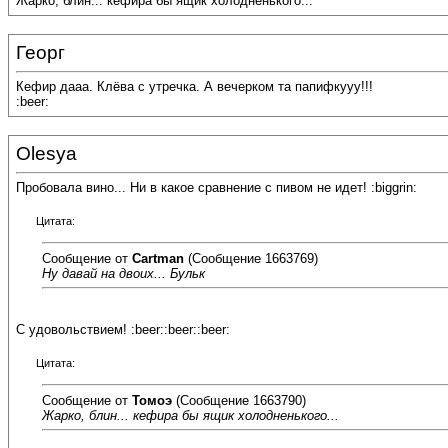
Жарко, блин... кефира бы ящик холодненького...
Георг
Кефир дааа. Клёва с утречка. А вечерком та папифкууу!!!
:beer:
Olesya
Пробовала вино... Ни в какое сравнение с пивом не идет! :biggrin:
Цитата:
Сообщение от
Cartman
(Сообщение 1663769)
Ну давай на двоих... Бульк
С удовольствием! :beer::beer::beer:
Цитата:
Сообщение от
Томоэ
(Сообщение 1663790)
Жарко, блин... кефира бы ящик холодненького...