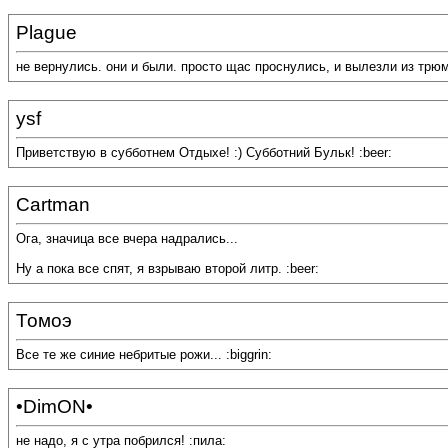
Plague
не вернулись. они и были. просто щас проснулись, и вылезли из трю
ysf
Приветствую в субботнем Отдыхе! :) Субботний Бульк! :beer:
Cartman
Ога, значица все вчера надрались...
Ну а пока все спят, я взрываю второй литр. :beer:
Томоэ
Все те же синие небритые рожи... :biggrin:
•DimON•
не надо, я с утра побрился! :пила: