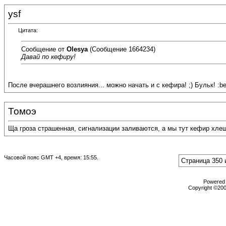
ysf
Цитата:
Сообщение от
Olesya
(Сообщение 1664234)
Давай по кефиру!
После вчерашнего возлияния... можно начать и с кефира! ;) Бульк! :be
Томоэ
Ща гроза страшенная, сигнализации заливаются, а мы тут кефир хлещем
Часовой пояс GMT +4, время:
15:55
.
Страница 350 
Powered b
Copyright ©2000