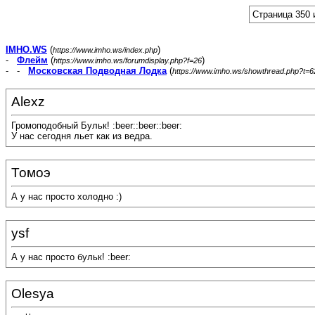
Страница 350 
IMHO.WS
(
)
https://www.imho.ws/index.php
-
Флейм
(
)
https://www.imho.ws/forumdisplay.php?f=26
- -
Московская Подводная Лодка
(
https://www.imho.ws/showthread.php?t=
Alexz
Громоподобный Бульк! :beer::beer::beer:
У нас сегодня льет как из ведра.
Томоэ
А у нас просто холодно :)
ysf
А у нас просто бульк! :beer:
Olesya