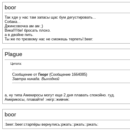
boor
Так хде у нас там запасы щас бум дегустировать...
Собака...
Джинсовочка ам ам ;)
Вика!!!!бе! бросать плохо.
а в двойне пить.
Ты же по трезвому нас не сможешь терпеть!:beer:
Plague
Цитата:
Сообщение от
Георг
(Сообщение 1664085)
Завтра нинада. Выходной
а, ну типа Амекиросы могут еще 2 дня плавать спокойно. гуд.
Америкосы, плавайте! :негр::живчик:
boor
:beer::beer:старпёры вернулись:ржать::ржать::ржать: