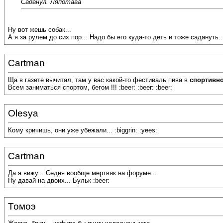
Саданул. Ляпотааа
Ну вот жешь собак...
А я за рулем до сих пор... Надо бы его куда-то деть и тоже садануть... 
Cartman
Ща в газете вычитал, там у вас какой-то фестиваль пива в
спортивн
Всем заниматься спортом, бегом !!! :beer: :beer: :beer:
Olesya
Кому кричишь, они уже убежали... :biggrin: :yees:
Cartman
Да я вижу... Седня вообще мертвяк на форуме...
Ну давай на двоих... Бульк :beer:
Томоэ