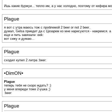
Ишь какие буржуи... тепло им, а у нас холодно, поэтому от кефира мо
Plague
я вот с утра маюсь тож с проблемой 2 beer or not 2 beer..
думал, Gelsa приедет да с Цезарем ко мне нарисуются - нажремся. а 
еще и пить завязали :eek:
вот сижу и думаю...
Plague
сходил купил 2 литра :beer:
•DimON•
Plague
теперь тебя не скоро ждать? :)
у меня впереди тоже 2-ушка ;)
:beer:
Plague