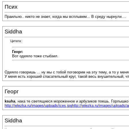
Псих
Праильно.. никто не знает, когда мы всплывем... В среду нырнули....
Siddha
Цитата:
Георг:
Вот одеяло тоже стыбзил.
Одеяло говоришь ... ну мы с тобой поговорим на эту тему, а то у меня
У меня есть хороший спасательный круг, такой весь внушительный, что
Георг
ksuha
, нака те светящиеся мороженное и арбузиков поешь. Горлышко 
http://jelezka.ru/images/uploads/ices.jpg
http://jelezka.ru/images/uploads/a
Siddha