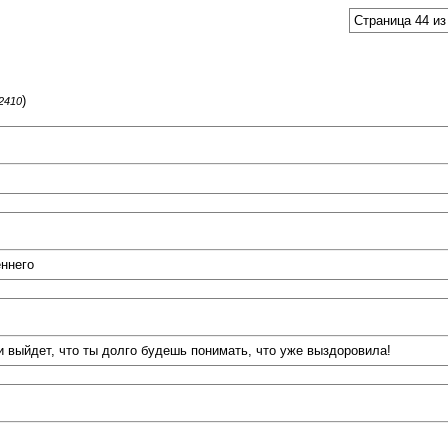
Страница 44 из
)
62410
еннего
и выйдет, что ты долго будешь понимать, что уже выздоровила!