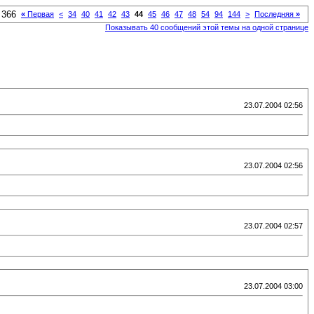
 366
«
Первая
<
34
40
41
42
43
44
45
46
47
48
54
94
144
>
Последняя
»
Показывать 40 сообщений этой темы на одной странице
23.07.2004 02:56
23.07.2004 02:56
23.07.2004 02:57
23.07.2004 03:00