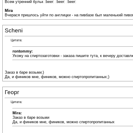
Всем утренний бульк :beer: :beer: :beer:
Mira
Вчерася пришлось уйти по англицки - на пивбазе был маленький пивоп
Scheni
Цитата:
rontommy:
Ухожу на спиртозаготовки - заказа пишите тута, к вечеру доставл
Заказ в баре возьми;)
Да, и фиников мне, фиников, можно спиртопропитанных;)
Георг
Цитата:
Mira:
Заказ в баре возьми
Да, и фиников мне, фиников, можно спиртопропитанных