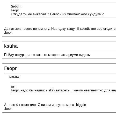
Siddh:
Георг
Откуда ты её выкапал ? Небось из мичманского сундука ?
Да натырил всего понемногу. На лодку тащу. В хозяйстве все сгодится
:beer:
ksuha
Пойду покурю, а то как - то мокро в аквариуме сидеть.
Георг
Цитата:
asl:
Георг, надо бы надпись skin затереть... как-то неаппетитно для вн
А, лиж бы помогало. С пивом и внутрь мона :biggrin:
:beer: