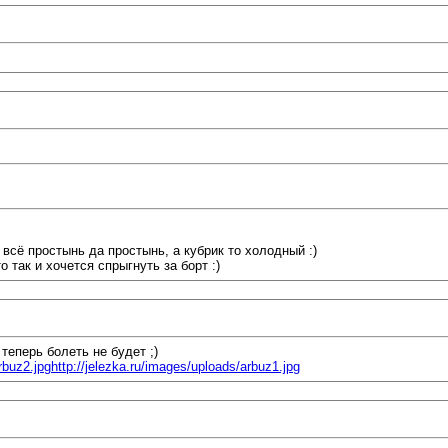
 всё простынь да простынь, а кубрик то холодный :)
 так и хочется спрыгнуть за борт :)
теперь болеть не будет ;)
rbuz2.jpg
http://jelezka.ru/images/uploads/arbuz1.jpg