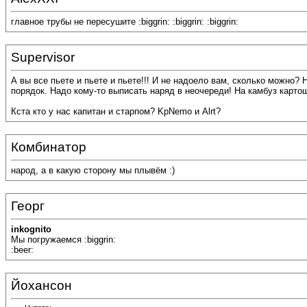
главное трубы не пересушите :biggrin: :biggrin: :biggrin:
Supervisor
А вы все пьете и пьете и пьете!!! И не надоело вам, сколько можно? 
порядок. Надо кому-то выписать наряд в неочереди! На камбуз картош
Кста кто у нас капитан и старпом? KpNemo и Alrt?
Комбинатор
народ, а в какую сторону мы плывём :)
Георг
inkognito
Мы погружаемся :biggrin:
:beer:
Йохансон