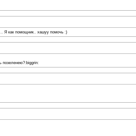
. Я как помощник.. хашуу помочь :)
ь позеленею?:biggrin: