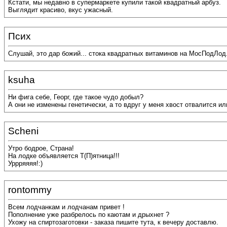
Кстати, мы недавно в супермаркете купили такой квадратный арбуз.
Выглядит красиво, вкус ужасный.
Псих
Слушай, это дар божий... стока квадратных витаминов на МосПодЛод..
ksuha
Ни фига себе, Георг, где такое чудо добыл?
А они не изменены генетически, а то вдруг у меня хвост отвалится ил
Scheni
Утро бодрое, Страна!
На лодке объявляется Т(П)ятница!!!
Уррряяяя!:)
rontommy
Всем лодчанкам и лодчанам привет !
Пополнение уже разбрелось по каютам и дрыхнет ?
Ухожу на спиртозаготовки - заказа пишите тута, к вечеру доставлю.