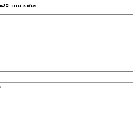
exXXI
на ногах ибыл.
s: