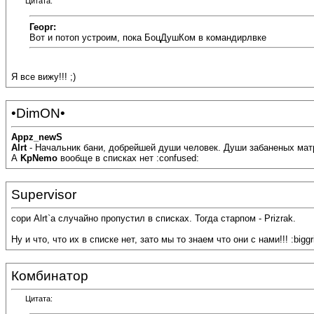
Цитата:
Георг:
Вот и потоп устроим, пока БоцДушКом в командирлвке
Я все вижу!!! ;)
•DimON•
Appz_newS
Alrt
- Начальник бани, добрейшей души человек. Души забаненых мат
А
KpNemo
вообще в списках нет :confused:
Supervisor
сори Alrt`а случайно пропустил в списках. Тогда старпом - Prizrak.
Ну и что, что их в списке нет, зато мы то знаем что они с нами!!! :biggr
Комбинатор
Цитата: