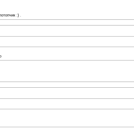
отопчик :) .
ю