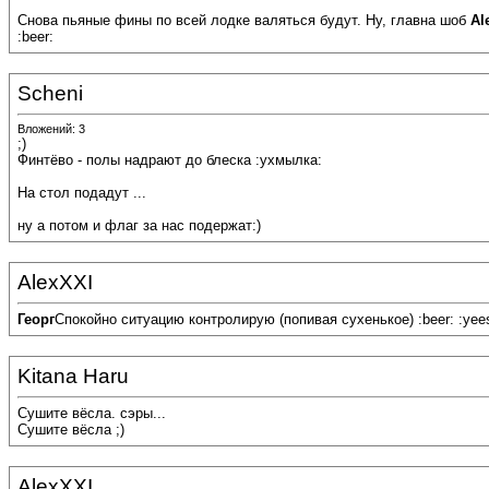
Снова пьяные фины по всей лодке валяться будут. Ну, главна шоб
Al
:beer:
Scheni
Вложений: 3
;)
Финтёво - полы надрают до блеска :ухмылка:
На стол подадут ...
ну а потом и флаг за нас подержат:)
AlexXXI
Георг
Спокойно ситуацию контролирую (попивая сухенькое) :beer: :yee
Kitana Haru
Сушите вёсла. сэры...
Сушите вёсла ;)
AlexXXI