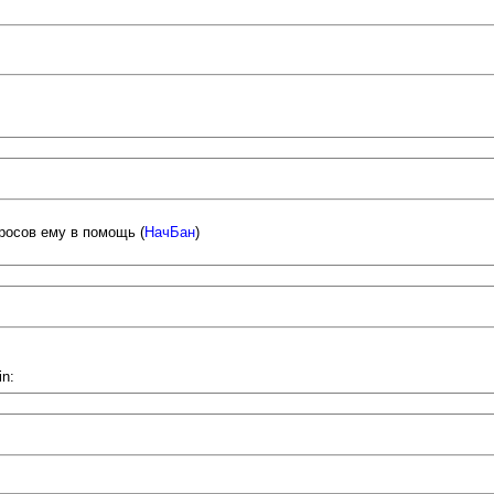
росов ему в помощь (
НачБан
)
in: