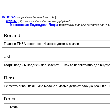
IMHO.WS
(
)
https://www.imho.ws/index.php
-
Флейм
(
)
https://www.imho.ws/forumdisplay.php?f=26
- -
Московская Подводная Лодка
(
https://www.imho.ws/showthread.php?t=
Borland
Главное ПИВА побольше. И можно даже без мази...
asl
Георг
, надо бы надпись skin затереть... как-то неаппетитно для внутр
Псих
Не место пива низзя.. Ибо молоко с мазью делают плохую реакцию.. 
Георг
Цитата: