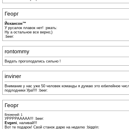
Георг
Йохансон™
У русалок плавок нет! :ржать:
Ну а остальное все верно;)
:beer:
rontommy
Видать проголодались сильно !
inviner
Внимание у нас уже 50 человек команды я думаю это юбилейное числ
подлодники Ура!!!! :beer:
Георг
Вложений: 1
УРРРРААААА!!! :beer:
Evgeni
, наливай!!!
Вот те подарок! Свой станок дарю на неделю :biggrin: