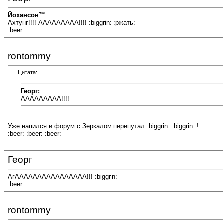
Йохансон™
Ахтунг!!!! ААААААААА!!!! :biggrin: :ржать:
:beer:
rontommy
Цитата:
Георг:
ААААААААА!!!!
Уже напился и форум с Зеркалом перепутал :biggrin: :biggrin: !
:beer: :beer: :beer:
Георг
АгАААААААААААААААА!!! :biggrin:
:beer:
rontommy