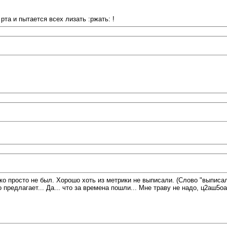
та и пытается всех лизать :ржать: !
енько просто не был. Хорошо хоть из метрики не выписали. (Слово "выписа
то предлагает... Да... что за времена пошли... Мне траву не надо, ц2аш5о