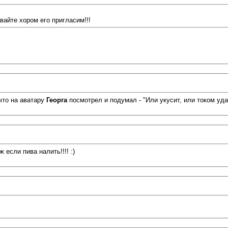
авайте хором его пригласим!!!
что на аватару
Георга
посмотрел и подумал - "Или укусит, или током уда
 если пива налить!!!! :)