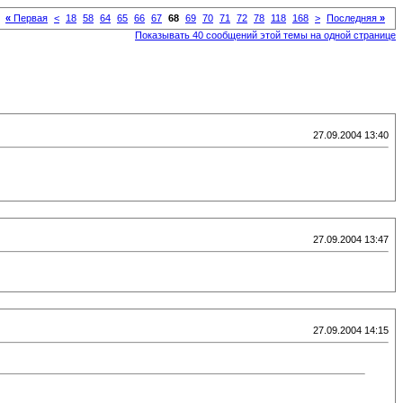
«
Первая
<
18
58
64
65
66
67
68
69
70
71
72
78
118
168
>
Последняя
»
Показывать 40 сообщений этой темы на одной странице
27.09.2004 13:40
27.09.2004 13:47
27.09.2004 14:15