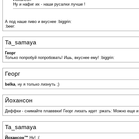
Ну и нафиг их - наши русалки лучше !
А под наше пиво и вкуснее :biggrin:
:beer:
Ta_samaya
Георг
Только попробуй попробовать! Ишь, вкуснее ему! :biggrin:
Георг
belka
, ну я только лизнуть ;)
Йохансон
Деффки - снимайте плавввки! Георг лизать идет :ржать: Можно еще и 
Ta_samaya
Йохансон™
Ну! :(