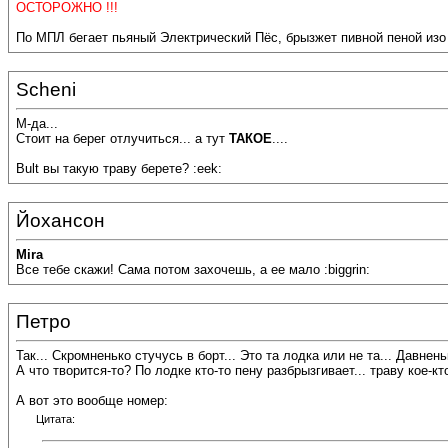
ОСТОРОЖНО !!!
По МПЛ бегает пьяный Электрический Пёс, брызжет пивной пеной изо р
Scheni
М-да...
Стоит на берег отлучиться... а тут
ТАКОЕ
....
Bult вы такую траву берете? :eek:
Йохансон
Mira
Все тебе скажи! Сама потом захочешь, а ее мало :biggrin:
Петро
Так... Скромненько стучусь в борт... Это та лодка или не та... Давн
А что творится-то? По лодке кто-то пену разбрызгивает... траву кое-к
А вот это вообще номер:
Цитата: