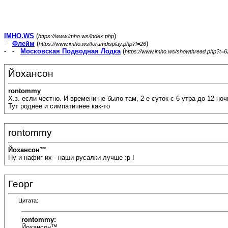
IMHO.WS
(
)
https://www.imho.ws/index.php
-
Флейм
(
)
https://www.imho.ws/forumdisplay.php?f=26
- -
Московская Подводная Лодка
(
https://www.imho.ws/showthread.php?t=
Йохансон
rontommy
Х.з. если честно. И времени не было там, 2-е суток с 6 утра до 12 ноч
Тут роднее и симпатичнее как-то
rontommy
Йохансон™
Ну и нафиг их - наши русалки лучше :p !
Георг
Цитата:
rontommy:
Йохансон™