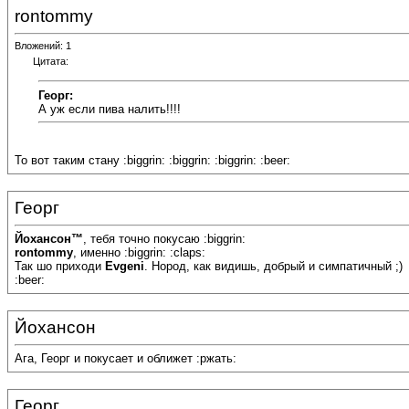
rontommy
Вложений: 1
Цитата:
Георг:
А уж если пива налить!!!!
То вот таким стану :biggrin: :biggrin: :biggrin: :beer:
Георг
Йохансон™
, тебя точно покусаю :biggrin:
rontommy
, именно :biggrin: :claps:
Так шо приходи
Evgeni
. Нород, как видишь, добрый и симпатичный ;)
:beer:
Йохансон
Ага, Георг и покусает и оближет :ржать:
Георг