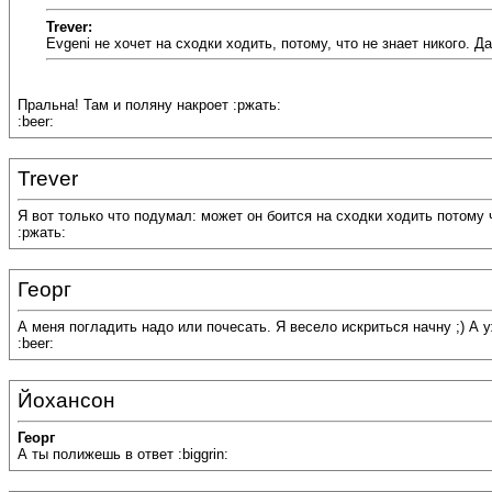
Trever:
Evgeni не хочет на сходки ходить, потому, что не знает никого. Д
Пральна! Там и поляну накроет :ржать:
:beer:
Trever
Я вот только что подумал: может он боится на сходки ходить потому 
:ржать:
Георг
А меня погладить надо или почесать. Я весело искриться начну ;) А уж
:beer:
Йохансон
Георг
А ты полижешь в ответ :biggrin: