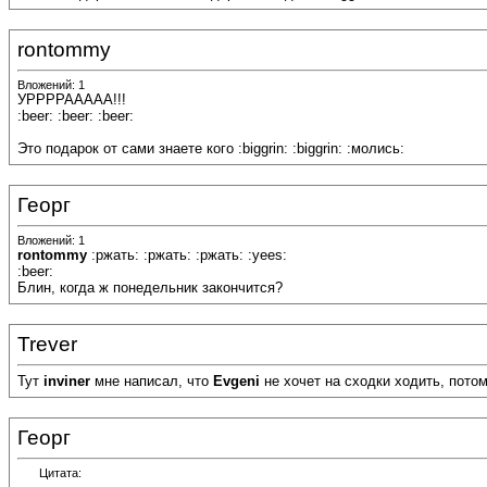
rontommy
Вложений: 1
УРРРРААААА!!!
:beer: :beer: :beer:
Это подарок от сами знаете кого :biggrin: :biggrin: :молись:
Георг
Вложений: 1
rontommy
:ржать: :ржать: :ржать: :yees:
:beer:
Блин, когда ж понедельник закончится?
Trever
Тут
inviner
мне написал, что
Evgeni
не хочет на сходки ходить, потому
Георг
Цитата: