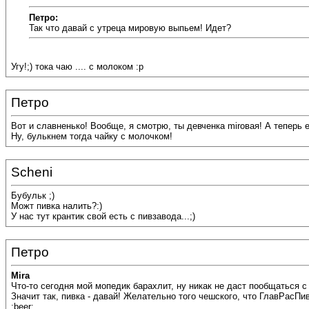
Петро:
Так что давай с утреца мировую выпьем! Идет?
Угу!;) тока чаю .... с молоком :p
Петро
Вот и славненько! Вообще, я смотрю, ты девченка miroвая! А теперь 
Ну, булькнем тогда чайку с молочком!
Scheni
Бубульк ;)
Можт пивка налить?:)
У нас тут крантик свой есть с пивзавода...;)
Петро
Mira
Что-то сегодня мой мопедик барахлит, ну никак не даст пообщаться 
Значит так, пивка - давай! Желательно того чешского, что ГлавРасПив
:beer: