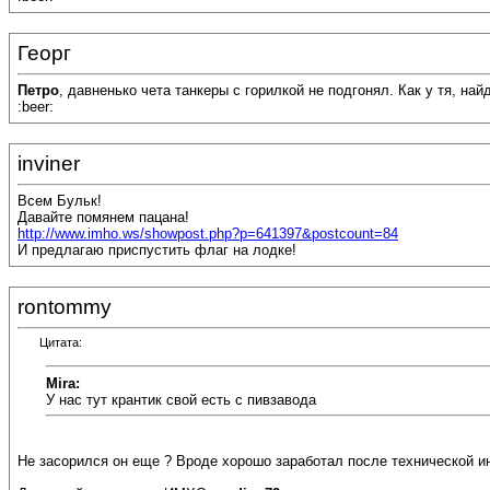
Георг
Петро
, давненько чета танкеры с горилкой не подгонял. Как у тя, най
:beer:
inviner
Всем Бульк!
Давайте помянем пацана!
http://www.imho.ws/showpost.php?p=641397&postcount=84
И предлагаю приспустить флаг на лодке!
rontommy
Цитата:
Mira:
У нас тут крантик свой есть с пивзавода
Не засорился он еще ? Вроде хорошо заработал после технической и