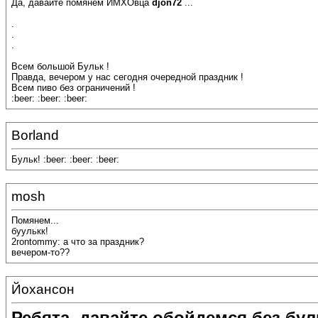
Да, давайте помянем ИМХОвца
djon72
...
.
.
.
Всем большой Бульк !
Правда, вечером у нас сегодня очередной праздник !
Всем пиво без ограничений !
:beer: :beer: :beer:
Borland
Бульк! :beer: :beer: :beer:
mosh
Помянем...
буулькк!
2rontommy: а что за праздник?
вечером-то??
Йохансон
Ребята, давайте обойдемся без бу