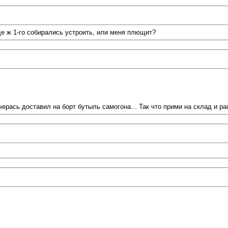
де ж 1-го собирались устроить, или меня плющит?
 вчерась доставил на борт бутыль самогона... Так что прими на склад и р