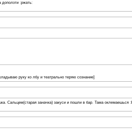
 доползти :ржать:
икладываю руку ко лбу и театрально теряю сознание]
шка. Сальцем(старая заначка) закуси и пошли в бар. Тама оклемаешься :b