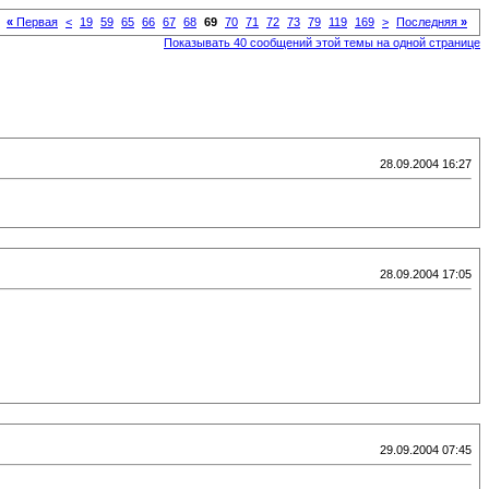
«
Первая
<
19
59
65
66
67
68
69
70
71
72
73
79
119
169
>
Последняя
»
Показывать 40 сообщений этой темы на одной странице
28.09.2004 16:27
28.09.2004 17:05
29.09.2004 07:45