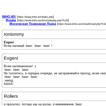
IMHO.WS
(
)
https://www.imho.ws/index.php
-
Флейм
(
)
https://www.imho.ws/forumdisplay.php?f=26
- -
Московская Подводная Лодка
(
https://www.imho.ws/showthread.php?t=
rontommy
Evgeni
Всем наливай :beer: :beer: :beer: !
Evgeni
Всем наливаюююю! :)
:beer: :beer: :beer:
Не толпитесь, в порядке очереди, не загораживайте проход, всем хват
:beer: :beer: :beer: :beer:
:наезд:
АААА!
Rollers
я пролетел, потому как на ролик, я ввввввввжик :beer: