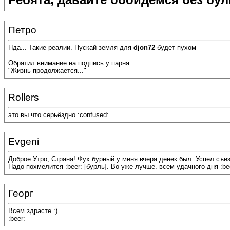
Петро
Нда... Такие реалии. Пускай земля для
djon72
будет пухом
Обратил внимание на подпись у парня:
"Жизнь продолжается..."
Rollers
это вы что серьёздно :confused:
Evgeni
Доброе Утро, Страна! Фух бурный у меня вчера денек был. Успел съе
Надо похмелится :beer: [бурль]. Во уже лучше. всем удачного дня :bee
Георг
Всем здрасте :)
:beer: