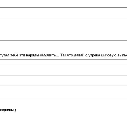
попутал тебе эти наряды объявить... Так что давай с утреца мировую вып
модницы;)