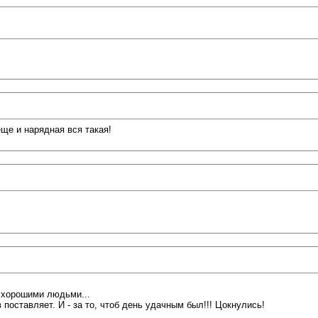
еще и нарядная вся такая!
с хорошими людьми...
 поставляет. И - за то, чтоб день удачным был!!! Цокнулись!