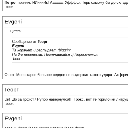
Петро
, принял. ИИиииИк! Аааааа. Уфффф. Терь самому бы до склада
:beer:
Evgeni
Цитата:
Сообщение от
Георг
Evgeni
Тя корячет и распыряет :biggrin:
На 8-е перенесли. Неотчаивайся ;) Пересечемся.
:beer:
О нет. Мое старое больное сердце не выдержит такого удара. Ах [пр
Георг
Эй! Шо за грохот? Рупор навернулся!!! Тээкс, вот те горилочки литру
:beer:
Evgeni