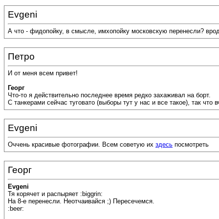
Evgeni
А что - фидопойку, в смысле, имхопойку московскую перенесли? вро
Петро
И от меня всем привет!
Георг
Что-то я действительно последнее время редко захаживал на борт.
С танкерами сейчас туговато (выборы тут у нас и все такое), так что
Evgeni
Оччень красивые фотографии. Всем советую их
здесь
посмотреть
Георг
Evgeni
Тя корячет и распыряет :biggrin:
На 8-е перенесли. Неотчаивайся ;) Пересечемся.
:beer: