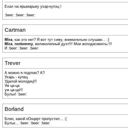
Ехал на ярымарыку ухар-купэц !
:beer: :beer: :beer:
Cartman
Mira
, как это нет? Я вот тут сижу, внимательно слушаю... :)
Mira
,
rontommy
, великолепный дуэт!!! Мои аплодисменты !!!
И :beer: :beer: :beer:
Trever
А можно я подпою? А?
Ухарь - купец
Удалой молодец!!!
Ум ца-ца
ум ца-ца!!!
Бульк! :beer:
Borland
Блин, какой кОнцерт пропустил... :(
Бульк... :beer: :beer: :beer: