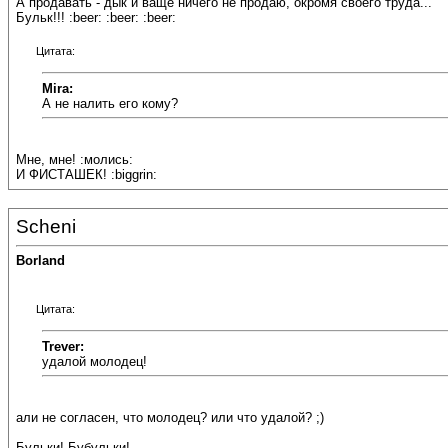
А продавать - дык и ваще ничего не продаю, окромя своего труда...
Бульк!!! :beer: :beer: :beer:
Цитата:
Mira:
А не налить его кому?
Мне, мне! :молись:
И ФИСТАШЕК! :biggrin:
Scheni
Borland
Цитата:
Trever:
удалой молодец!
али не согласен, что молодец? или что удалой? ;)
Бульки! Бубульки!