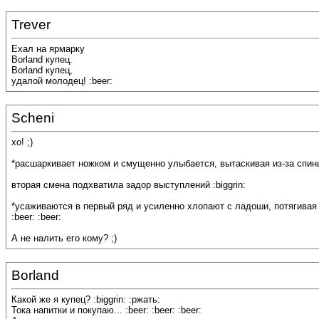
Trever
Ехал на ярмарку
Borland купец.
Borland купец,
удалой молодец! :beer:
Scheni
хо! ;)
*расшаркивает ножком и смущенно улыбается, вытаскивая из-за спин
вторая смена подхватила задор выступлений :biggrin:
*усаживаются в первый ряд и усиленно хлопают с ладоши, потягивая в
:beer: :beer:
А не налить его кому? ;)
Borland
Какой же я купец? :biggrin: :ржать:
Тока напитки и покупаю... :beer: :beer: :beer: