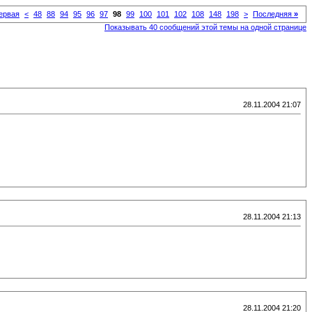
ервая
<
48
88
94
95
96
97
98
99
100
101
102
108
148
198
>
Последняя
»
Показывать 40 сообщений этой темы на одной странице
28.11.2004 21:07
28.11.2004 21:13
28.11.2004 21:20