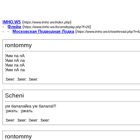
IMHO.WS
(
)
https://www.imho.ws/index.php
-
Флейм
(
)
https://www.imho.ws/forumdisplay.php?f=26
- -
Московская Подводная Лодка
(
https://www.imho.ws/showthread.php?t=
rontommy
Умм па пА
Умм пА па
Умм па пА
Умм пА па
:beer: :beer: :beer:
Scheni
ум балалайка ум балала!!!
:ржать: :ржать:
:beer: :beer: :beer: :beer:
rontommy