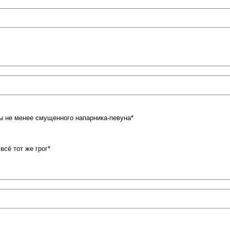
ы не менее смущенного напарника-певуна*
сё тот же грог*