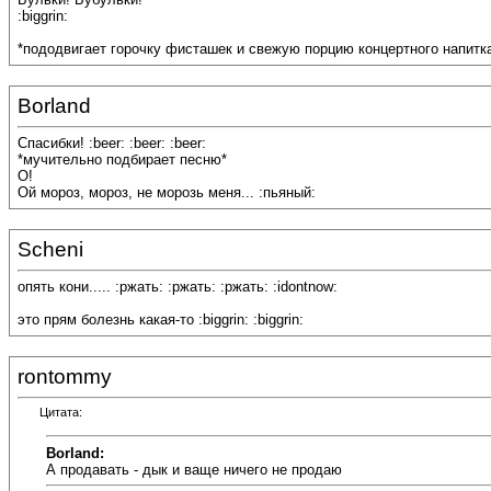
:biggrin:
*пододвигает горочку фисташек и свежую порцию концертного напитка
Borland
Спасибки! :beer: :beer: :beer:
*мучительно подбирает песню*
О!
Ой мороз, мороз, не морозь меня... :пьяный:
Scheni
опять кони..... :ржать: :ржать: :ржать: :idontnow:
это прям болезнь какая-то :biggrin: :biggrin:
rontommy
Цитата:
Borland:
А продавать - дык и ваще ничего не продаю