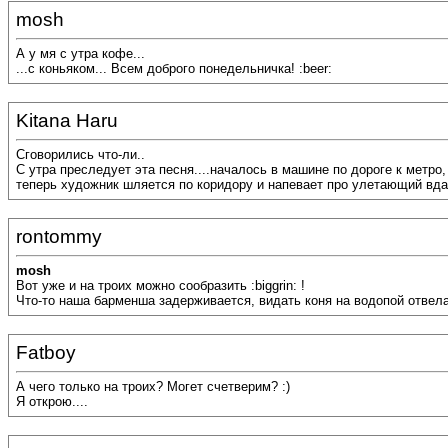
mosh
А у мя с утра кофе...
...с коньяком... Всем доброго понедельничка! :beer:
Kitana Haru
Сговорились что-ли..
С утра преследует эта песня....началось в машине по дороге к метро,
теперь художник шляется по коридору и напевает про улетающий вдаль
rontommy
mosh
Вот уже и на троих можно сообразить :biggrin: !
Что-то наша барменша задерживается, видать коня на водопой отвела
Fatboy
А чего только на троих? Могет счетверим? :)
Я открою....