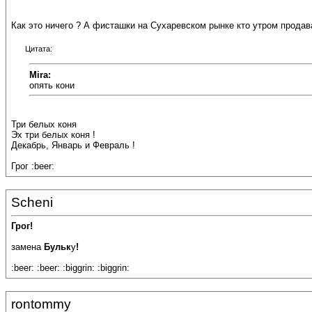
Как это ничего ? А фисташки на Сухаревском рынке кто утром продав
Цитата:
Mira:
опять кони
Три белых коня
Эх три белых коня !
Декабрь, Январь и Февраль !
Грог :beer:
Scheni
Грог!
замена
Бульк
у
!
:beer: :beer: :biggrin: :biggrin:
rontommy