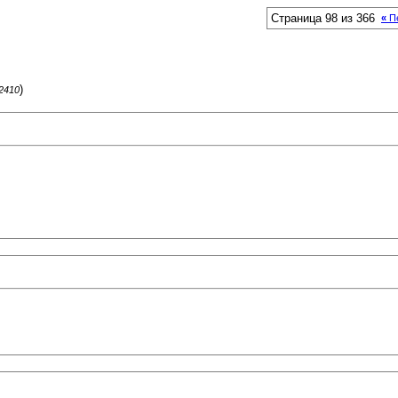
Страница 98 из 366
«
П
)
62410