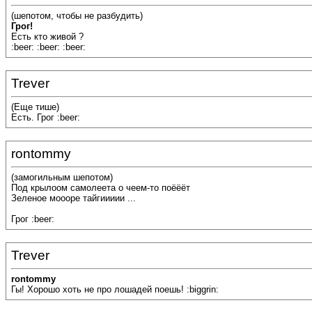
(шепотом, чтобы не разбудить)
Грог!
Есть кто живой ?
:beer: :beer: :beer:
Trever
(Еще тише)
Есть. Грог :beer:
rontommy
(замогильным шепотом)
Под крылоом самолеета о чеем-то поёёёт
Зеленое моооре тайгиииии ...
Грог :beer:
Trever
rontommy
Гы! Хорошо хоть не про лошадей поешь! :biggrin: